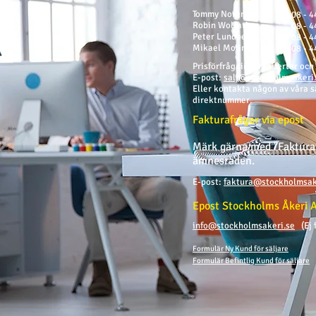
Tommy Norenius
08 - 4
Robin Wolrath
08 - 4
Peter Lundberg
08 - 4
Mikael Molin
08 - 4
Prisförfrågningar, offerter och
E-post:
salj@stockholmsakeri
Eller kontakta någon av våra s
direktn
ummer.
Fakturafrågor via epost
Märk gärna med "Fakturaf
ämnesraden.
E-post:
faktura@stockholmsak
Epost Stockholms Åkeri 
info@stockholmsakeri.se
(Ej f
Formulär Ny Kund för säljare
Formulär Befintlig Kund för säljare