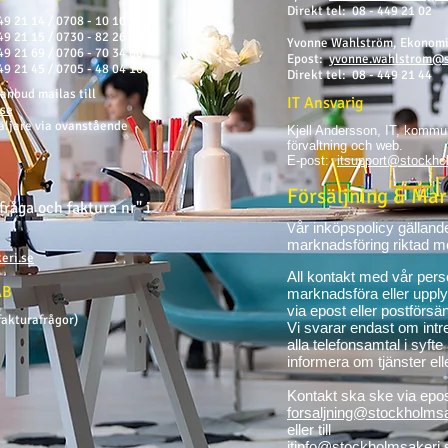
Direkt tel: 08 - 449 21 02
49 21 14 / 0708 - 10 10 40
49 21 15 / 0730 - 82 26 84
Yvonne Wahlström, Ekonomi-
49 21 69 / 0706 - 70 34 00
Epost:
yvonne.wahlstrom@s
49 21 45 / 0705 - 48 04 16
Direkt tel: 08 - 449 21 44
 anbud mailas till
IT Ansvarig
.se
äljare via ovanstående
Kjell Andersson, IT, kommun
förvaltning och web.
E-post:
itsupport@stockho
Försäljning & Ma
råga och faktura nr" i
år inköpspolicy gälland
V
marknadsföring riktad m
eri.se
All kontakt med vår person
AB
marknadsföra eller uppl
via epost eller postförsä
akturafrågor)
Vi svarar endast om intr
alla telefonsamtal i syfte
informera om tjänster ell
Kontakt ska ske via epost
forsaljning@stockholmsa
eller till
itinfo@stockholmsakeri.