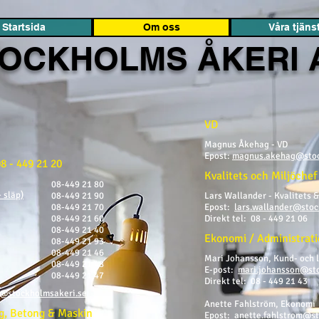
Startsida
Om oss
Våra tjäns
OCKHOLMS ÅKERI 
VD
Magnus Åkehag - VD
Epost:
magnus.akehag@stoc
8 - 449 21 20
Kvalitets och Miljöchef
08-449 21 80
+ släp)
08-449 21 90
Lars Wallander - Kvalitets &
08-449 21 70
Epost:
lars.wallander@stoc
08-449 21 60
Direkt tel: 08 - 449 21 06
08-449 21 40
Eko
nomi / Administrati
08-449 21 93
08-449 21 46
Mari Johansson, Kund- och 
08-449 21 48
E-post:
mari.johansson@st
08-449 21 47
Direkt tel: 08 - 449 21 43
r@stockholmsakeri.se
Anette Fahlström, Ekonomi
g, Betong & Maskin
Epost:
anette.fahlstrom@st