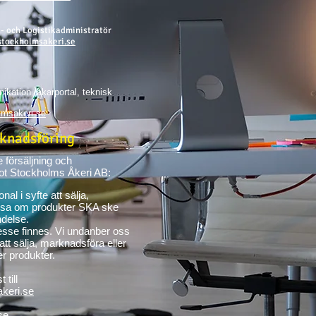
 och Logistikadministratör
tockholmsakeri.se
ikation, åkarportal, teknisk
lmsakeri.se
rknadsföring
e försäljning och
ot Stockholms Åkeri AB:
al i syfte att sälja,
ysa om produkter SKA ske
ndelse.
esse finnes. Vi undanber oss
 att sälja, marknadsföra eller
er produkter.
 till
keri.se
se