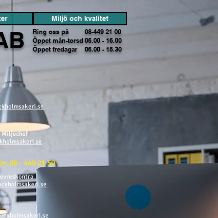
ter
Miljö och kvalitet
AB
Ring oss på
08-449 21 00
Öppet mån-torsd
06.00 - 16.00
Öppet fredagar
06.00 - 15.30
kholmsakeri.se
 Miljöchef
kholmsakeri.se
on 08 - 449 21 50
levreskontra
ockholmsakeri.se
ockholmsakeri.se