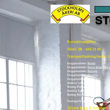
ST
Kontaktuppgifter
Växel: 08 - 449 21 00
Transportledning/order 0
Gruppnummer
Boggi
Gruppnum
mer
Stora bilar (Bil 
Gruppnummer
Betong
Gruppnummer
Maskin
Gruppnu
mmer
Kran
Anders Larsson
Tommy Pilblad
Gunilla Egelstad
Tommy Nilsson
Transportledning Epost:
orde
Säljare Bygg & Anläggnin