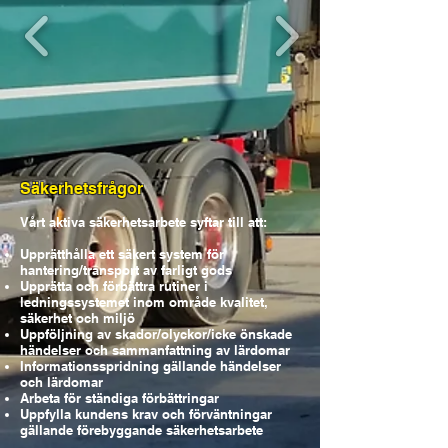
Säkerhetsfrågor
Vårt aktiva säkerhetsarbete syftar till att:
Upprätthålla ett säkert system för
hantering/transport av farligt gods
Upprätta och förbättra rutiner i
ledningssystemet inom område kvalitet,
säkerhet och miljö
Uppföljning av skador/olyckor/icke önskade
händelser och sammanfattning av lärdomar
Informationsspridning gällande händelser
och lärdomar
Arbeta för ständiga förbättringar
Uppfylla kundens krav och förväntningar
gällande förebyggande säkerhetsarbete