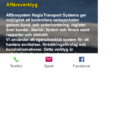
Affärsverktyg
Affärssystem Hogia Transport Systems ger
möjlighet att kontrollera verksamheten
genom kund- och orderhantering, register
över kunder, åkerier, fordon och förare samt
rapporter och statistik.
Vi använder ett egenutvecklat system för att
hantera avvikelser, förbättringsförslag och
kundreklamationer. Detta verktyg är
ovärderligt när det gäller arbetet med
ständiga förbättringar i verksamheten.
Telefon
Epost
Facebook
Utbildning
"För att säkerställa en hög säkerhet och
kvalitet ställer företaget krav på
underleverantörernas utbildningar och
kompetens".
Farligt gods
En Säkerhetsrådgivare finns knuten till
företaget i Farligt Godsfrågor.
Navigering