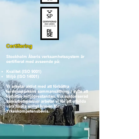
Certifiering
Stockholm Åkeris verksamhetssystem är
certifierat med avseende på:
Kvalitet (ISO 9001)
Miljö (ISO 14001)
Vi arbetar aktivt med att förbättra
fordonsparkens sammansättning i syfte att
förbättra miljöprestandan. Via auktoriserad
samarbetspartner arbetar vi för att utbilda
våra förare enligt kraven för
Yrkeskompetensbevis.